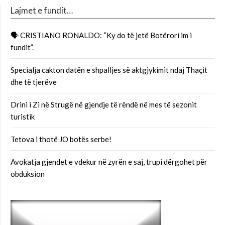
Lajmet e fundit…
🗣 CRISTIANO RONALDO: “Ky do të jetë Botërori im i
fundit”.
Specialja cakton datën e shpalljes së aktgjykimit ndaj Thaçit
dhe të tjerëve
Drini i Zi në Strugë në gjendje të rëndë në mes të sezonit
turistik
Tetova i thotë JO botës serbe!
Avokatja gjendet e vdekur në zyrën e saj, trupi dërgohet për
obduksion