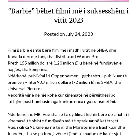
“Barbie” bëhet filmi më i suksesshëm i
vitit 2023
Posted on
July 24, 2023
Filmi Barbie është bërë filmi më i madh i vitit në SHBA dhe
Kanada deri më tani, tha distributori Warner Bros.
Rreth 155 milion dollarë (120 milion £) u bënë në fundjavën e
hapjes, tha kompania.
Ndërkohë, publikimi i ri Oppenheimer – gjithashtu i publikuar të
premten – fitoi 93.7 milion dollarë (72 milion £) në SHBA, tha
Universal Pictures.
Veçoritë vijnë në një kohë kur kinematë në përgjithësi po
luftojnë pasi humbasin nga konkurrenca nga transmetimi.
Ndërkohë, në MB, Vue tha se të dy filmat kishin bërë që zinxhiri i
kinemasë të shihte fundjavën më të ngarkuar në katër vjet.
Vue, i cili ka 91 kinema në të gjithë Mbretërinë e Bashkuar dhe
Irlandën, tha se pa fundjavën e tij më të madhe në katër vjet