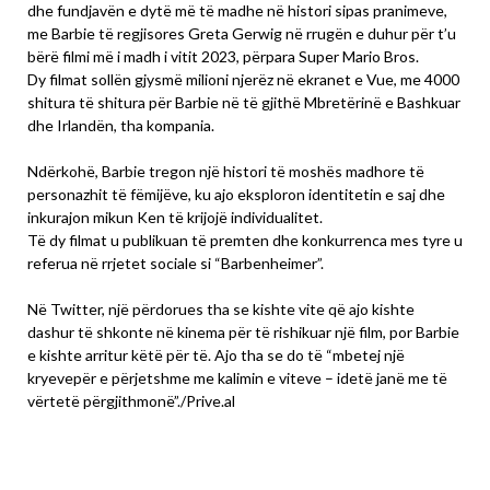
dhe fundjavën e dytë më të madhe në histori sipas pranimeve,
me Barbie të regjisores Greta Gerwig në rrugën e duhur për t’u
bërë filmi më i madh i vitit 2023, përpara Super Mario Bros.
Dy filmat sollën gjysmë milioni njerëz në ekranet e Vue, me 4000
shitura të shitura për Barbie në të gjithë Mbretërinë e Bashkuar
dhe Irlandën, tha kompania.
Ndërkohë, Barbie tregon një histori të moshës madhore të
personazhit të fëmijëve, ku ajo eksploron identitetin e saj dhe
inkurajon mikun Ken të krijojë individualitet.
Të dy filmat u publikuan të premten dhe konkurrenca mes tyre u
referua në rrjetet sociale si “Barbenheimer”.
Në Twitter, një përdorues tha se kishte vite që ajo kishte
dashur të shkonte në kinema për të rishikuar një film, por Barbie
e kishte arritur këtë për të. Ajo tha se do të “mbetej një
kryevepër e përjetshme me kalimin e viteve – idetë janë me të
vërtetë përgjithmonë”./Prive.al