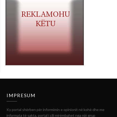
IMPRESUM
Ky portal shërben për informimin e opinionit në kohë dhe me
informata të sakta, portal i cili mirëmbahet nga një grup