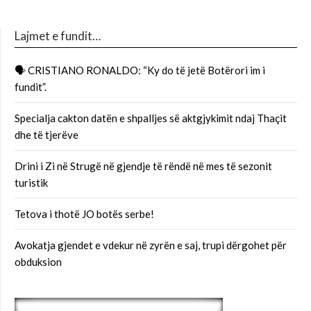
Lajmet e fundit…
🗣 CRISTIANO RONALDO: “Ky do të jetë Botërori im i
fundit”.
Specialja cakton datën e shpalljes së aktgjykimit ndaj Thaçit
dhe të tjerëve
Drini i Zi në Strugë në gjendje të rëndë në mes të sezonit
turistik
Tetova i thotë JO botës serbe!
Avokatja gjendet e vdekur në zyrën e saj, trupi dërgohet për
obduksion