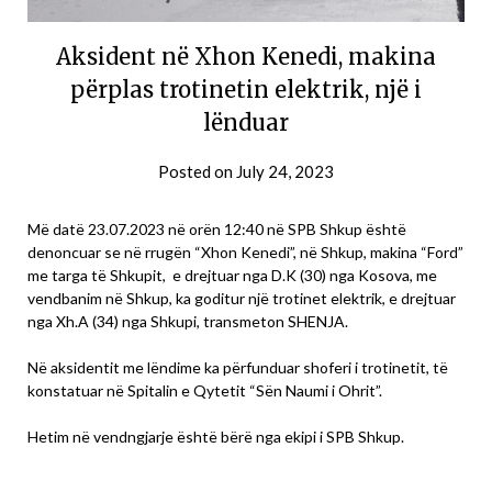
Aksident në Xhon Kenedi, makina
përplas trotinetin elektrik, një i
lënduar
Posted on
July 24, 2023
Më datë 23.07.2023 në orën 12:40 në SPB Shkup është
denoncuar se në rrugën “Xhon Kenedi”, në Shkup, makina “Ford”
me targa të Shkupit, e drejtuar nga D.K (30) nga Kosova, me
vendbanim në Shkup, ka goditur një trotinet elektrik, e drejtuar
nga Xh.A (34) nga Shkupi, transmeton SHENJA.
Në aksidentit me lëndime ka përfunduar shoferi i trotinetit, të
konstatuar në Spitalin e Qytetit “Sën Naumi i Ohrit”.
Hetim në vendngjarje është bërë nga ekipi i SPB Shkup.