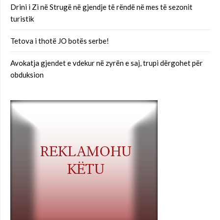
Drini i Zi në Strugë në gjendje të rëndë në mes të sezonit
turistik
Tetova i thotë JO botës serbe!
Avokatja gjendet e vdekur në zyrën e saj, trupi dërgohet për
obduksion