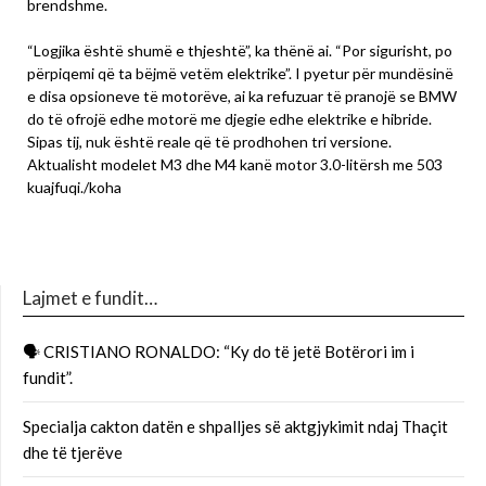
brendshme.
“Logjika është shumë e thjeshtë”, ka thënë ai. “Por sigurisht, po
përpiqemi që ta bëjmë vetëm elektrike”. I pyetur për mundësinë
e disa opsioneve të motorëve, ai ka refuzuar të pranojë se BMW
do të ofrojë edhe motorë me djegie edhe elektrike e hibride.
Sipas tij, nuk është reale që të prodhohen tri versione.
Aktualisht modelet M3 dhe M4 kanë motor 3.0-litërsh me 503
kuajfuqi./koha
Lajmet e fundit…
🗣 CRISTIANO RONALDO: “Ky do të jetë Botërori im i
fundit”.
Specialja cakton datën e shpalljes së aktgjykimit ndaj Thaçit
dhe të tjerëve