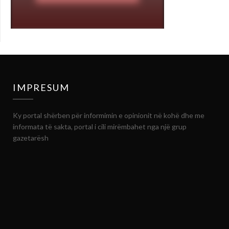
IMPRESUM
Ky portal shërben për informimin e opinionit në kohë dhe me
informata të sakta, portal i cili mirëmbahet nga një grup
gazetarësh