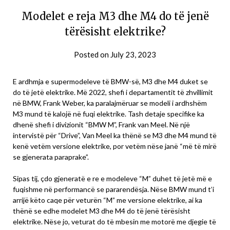
Modelet e reja M3 dhe M4 do të jenë
tërësisht elektrike?
Posted on
July 23, 2023
E ardhmja e supermodeleve të BMW-së, M3 dhe M4 duket se
do të jetë elektrike. Më 2022, shefi i departamentit të zhvillimit
në BMW, Frank Weber, ka paralajmëruar se modeli i ardhshëm
M3 mund të kalojë në fuqi elektrike. Tash detaje specifike ka
dhenë shefi i divizionit “BMW M”, Frank van Meel. Në një
intervistë për “Drive”, Van Meel ka thënë se M3 dhe M4 mund të
kenë vetëm versione elektrike, por vetëm nëse janë “më të mirë
se gjenerata paraprake”.
Sipas tij, çdo gjeneratë e re e modeleve “M” duhet të jetë më e
fuqishme në performancë se pararendësja. Nëse BMW mund t’i
arrijë këto caqe për veturën “M” me versione elektrike, ai ka
thënë se edhe modelet M3 dhe M4 do të jenë tërësisht
elektrike. Nëse jo, veturat do të mbesin me motorë me djegie të