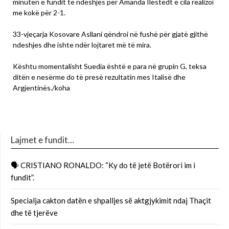
minutën e fundit të ndeshjes për Amanda Ilestedt e cila realizoi
me kokë për 2-1.
33-vjeçarja Kosovare Asllani qëndroi në fushë për gjatë gjithë
ndeshjes dhe ishte ndër lojtaret më të mira.
Kështu momentalisht Suedia është e para në grupin G, teksa
ditën e nesërme do të presë rezultatin mes Italisë dhe
Argjentinës./koha
Lajmet e fundit…
🗣 CRISTIANO RONALDO: “Ky do të jetë Botërori im i
fundit”.
Specialja cakton datën e shpalljes së aktgjykimit ndaj Thaçit
dhe të tjerëve