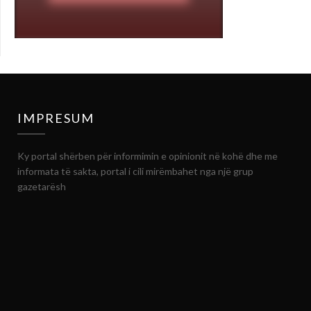
IMPRESUM
Ky portal shërben për informimin e opinionit në kohë dhe me
informata të sakta, portal i cili mirëmbahet nga një grup
gazetarësh