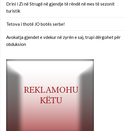
Drini i Zi në Strugë në gjendje të rëndë në mes të sezonit
turistik
Tetova i thotë JO botës serbe!
Avokatja gjendet e vdekur në zyrën e saj, trupi dërgohet për
obduksion