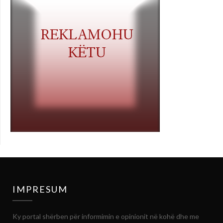
IMPRESUM
Ky portal shërben për informimin e opinionit në kohë dhe me