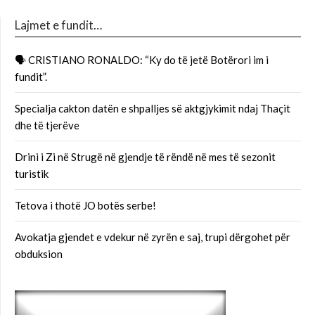
Lajmet e fundit…
🗣 CRISTIANO RONALDO: “Ky do të jetë Botërori im i
fundit”.
Specialja cakton datën e shpalljes së aktgjykimit ndaj Thaçit
dhe të tjerëve
Drini i Zi në Strugë në gjendje të rëndë në mes të sezonit
turistik
Tetova i thotë JO botës serbe!
Avokatja gjendet e vdekur në zyrën e saj, trupi dërgohet për
obduksion