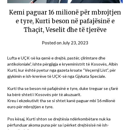
Kemi paguar 16 milionë për mbrojtjen
e tyre, Kurti beson në pafajësinë e
Thaçit, Veselit dhe të tjerëve
Posted on
July 23, 2023
Lufta e UÇK-së ka qenë e drejtë, pastër, çlirimtare dhe
antikoloniale”, ishte përgjigja e kryeministrit të Kosovës, Albin
Kurti, kur është pyetur nga gazeta kroate “Veçernji List”, për
gjykimin e ish-krerëve të UÇK-së nga Gjykata Speciale.
Kurti tha se beson në pafajësinë e tyre, duke treguar se çfarë
ka bërë shteti i Kosovës për të akuzuarit.
Kreu i ekzekutivit tha se si shtet kanë paguar mbi 16 milionë
euro për mbrojtjen e tyre.
Pos kësaj, Kurti shton se drejtësia ndërkombëtare nuk ka
përfunduar akoma puna për sa i përket drejtësisë në ish-