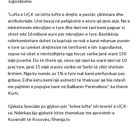
Jugosllavinë.
”Lufta e UÇK-së ishte luftë e drejtë, e pastër, çlirimtare dhe
antikoloniale. Unë besoj në pafajësinë e atyre që janë atje. Ne e
mbështesim mbrojtjen e tyre dhe deri më tani kemi paguar si
shtet mbi 16 milionë euro për mbrojtjen e tyre. Bashkësia
ndërkombëtare duhet ta kuptojë se nuk e kanë mbaruar punën
e tyre sa i përket drejtësisë në territoret e ish-Jugosllavisë,
sepse në vitet e nëntëdhjeta nga forcat serbe janë vrarë 150
mijë joserbë. Do të thotë që, nëse një njeri ka vrarë deri në 10
prej tyre, janë 15 mijë vrasës serikë në Serbi të cilët shëtisin
lirshëm. Nga ky numër, as 1% e tyre nuk kanë përfunduar pas
grilave. Edhe këtu kemi një asimetri të theksuar që bie ndesh
me pajtimin e popujve tanë në Ballkanin Perëndimor”, ka thënë
Kurti.
Gjykata Speciale po gjykon për “krime lufte” ish-krerët e UÇK-
së. Ndërkaq kjo gjykatë ishte themeluar me aprovimin e
Kuvendit të Kosovës./Shenja.tv