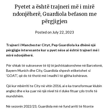
Pyetet a është trajneri më i mirë
ndonjëherë, Guardiola befason me
përgjigjen
Posted on
July 22, 2023
Trajneri i Manchester Cityt, Pep Guardiola ka dhënë një
përgjigje interesante kur u pyet nëse ai është trajneri më i
mirë ndonjëherë.
Për shkak të sukseseve të tij të jashtëzakonshme në Barcelonë,
Bayern Munich dhe City, Guardiola shpesh etiketohet si
‘GOAT’, që do të thotë më i madhi i të gjitha kohërave.
Që kur mbërriti te City në vitin 2016, ai e ka transformuar klubin
anglez dhe e ka çuar në një nivel të ri duke fituar çdo trofe të
mundshëm.
Në sezonin 2022/23, Guardiola më në fund arriti të fitonte