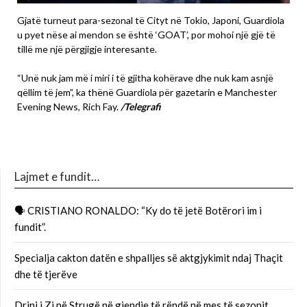
Gjatë turneut para-sezonal të Cityt në Tokio, Japoni, Guardiola
u pyet nëse ai mendon se është ‘GOAT’, por mohoi një gjë të
tillë me një përgjigje interesante.
“Unë nuk jam më i miri i të gjitha kohërave dhe nuk kam asnjë
qëllim të jem”, ka thënë Guardiola për gazetarin e Manchester
Evening News, Rich Fay.
/Telegrafi
Lajmet e fundit…
🗣 CRISTIANO RONALDO: “Ky do të jetë Botërori im i
fundit”.
Specialja cakton datën e shpalljes së aktgjykimit ndaj Thaçit
dhe të tjerëve
Drini i Zi në Strugë në gjendje të rëndë në mes të sezonit