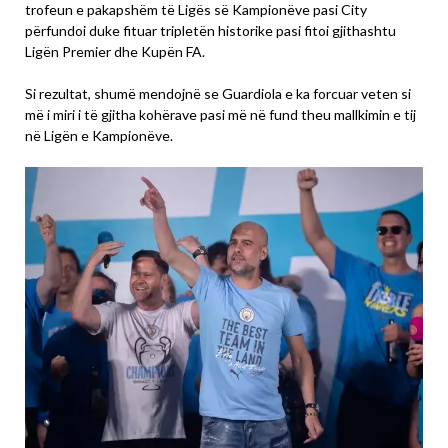
trofeun e pakapshëm të Ligës së Kampionëve pasi City
përfundoi duke fituar tripletën historike pasi fitoi gjithashtu
Ligën Premier dhe Kupën FA.
Si rezultat, shumë mendojnë se Guardiola e ka forcuar veten si
më i miri i të gjitha kohërave pasi më në fund theu mallkimin e tij
në Ligën e Kampionëve.