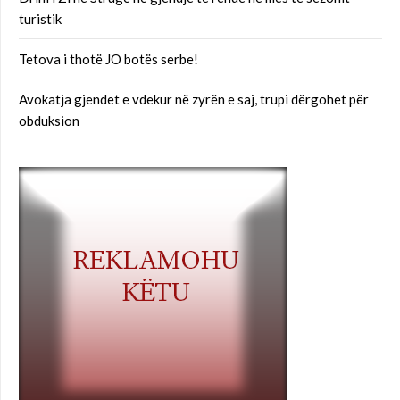
turistik
Tetova i thotë JO botës serbe!
Avokatja gjendet e vdekur në zyrën e saj, trupi dërgohet për
obduksion