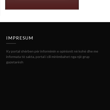
IMPRESUM
Ky portal shërben për informimin e opinionit në kohë dhe me
informata të sakta, portal i cili mirëmbahet nga një grup
gazetarësh