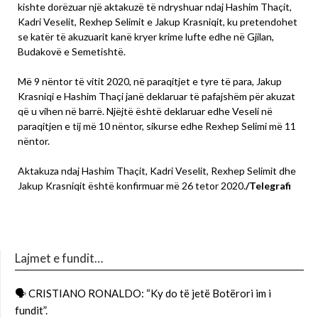
kishte dorëzuar një aktakuzë të ndryshuar ndaj Hashim Thaçit,
Kadri Veselit, Rexhep Selimit e Jakup Krasniqit, ku pretendohet
se katër të akuzuarit kanë kryer krime lufte edhe në Gjilan,
Budakovë e Semetishtë.
Më 9 nëntor të vitit 2020, në paraqitjet e tyre të para, Jakup
Krasniqi e Hashim Thaçi janë deklaruar të pafajshëm për akuzat
që u vihen në barrë. Njëjtë është deklaruar edhe Veseli në
paraqitjen e tij më 10 nëntor, sikurse edhe Rexhep Selimi më 11
nëntor.
Aktakuza ndaj Hashim Thaçit, Kadri Veselit, Rexhep Selimit dhe
Jakup Krasniqit është konfirmuar më 26 tetor 2020.
/Telegrafi
Lajmet e fundit…
🗣 CRISTIANO RONALDO: “Ky do të jetë Botërori im i
fundit”.