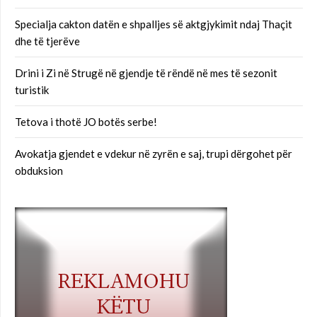
Specialja cakton datën e shpalljes së aktgjykimit ndaj Thaçit
dhe të tjerëve
Drini i Zi në Strugë në gjendje të rëndë në mes të sezonit
turistik
Tetova i thotë JO botës serbe!
Avokatja gjendet e vdekur në zyrën e saj, trupi dërgohet për
obduksion