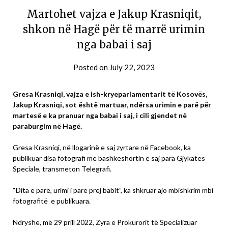
Martohet vajza e Jakup Krasniqit,
shkon në Hagë për të marrë urimin
nga babai i saj
Posted on
July 22, 2023
Gresa Krasniqi, vajza e ish-kryeparlamentarit të Kosovës,
Jakup Krasniqi, sot është martuar, ndërsa urimin e parë për
martesë e ka pranuar nga babai i saj, i cili gjendet në
paraburgim në Hagë.
Gresa Krasniqi, në llogarinë e saj zyrtare në Facebook, ka
publikuar disa fotografi me bashkëshortin e saj para Gjykatës
Speciale, transmeton Telegrafi.
“Dita e parë, urimi i parë prej babit”, ka shkruar ajo mbishkrim mbi
fotografitë e publikuara.
Ndryshe, më 29 prill 2022, Zyra e Prokurorit të Specializuar