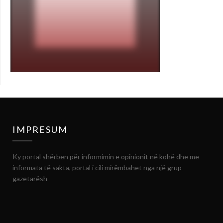
IMPRESUM
Ky portal shërben për informimin e opinionit në kohë dhe me
informata të sakta, portal i cili mirëmbahet nga një grup
gazetarësh