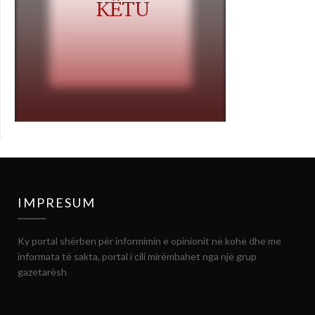
IMPRESUM
Ky portal shërben për informimin e opinionit në kohë dhe me
informata të sakta, portal i cili mirëmbahet nga një grup
gazetarësh