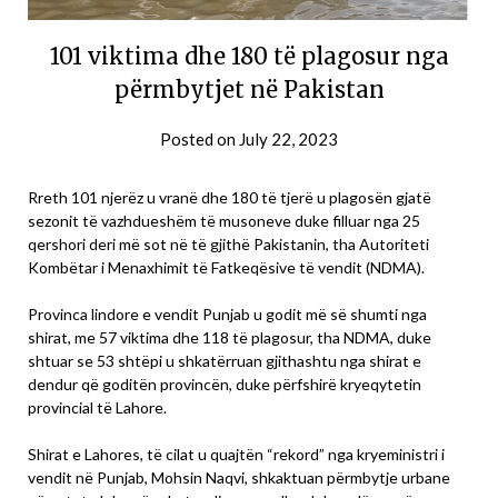
101 viktima dhe 180 të plagosur nga
përmbytjet në Pakistan
Posted on
July 22, 2023
Rreth 101 njerëz u vranë dhe 180 të tjerë u plagosën gjatë
sezonit të vazhdueshëm të musoneve duke filluar nga 25
qershori deri më sot në të gjithë Pakistanin, tha Autoriteti
Kombëtar i Menaxhimit të Fatkeqësive të vendit (NDMA).
Provinca lindore e vendit Punjab u godit më së shumti nga
shirat, me 57 viktima dhe 118 të plagosur, tha NDMA, duke
shtuar se 53 shtëpi u shkatërruan gjithashtu nga shirat e
dendur që goditën provincën, duke përfshirë kryeqytetin
provincial të Lahore.
Shirat e Lahores, të cilat u quajtën “rekord” nga kryeministri i
vendit në Punjab, Mohsin Naqvi, shkaktuan përmbytje urbane