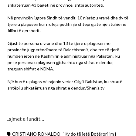
shkatërruan 43 bagëti në provincë, shtoi autoriteti.
Në provincën jugore Sindh të vendit, 10 njerëz u vranë dhe dy të
tjerë u plagosën kur rrufeja goditi një shtëpi gjatë një stuhie në
fillim të qershorit.
Gjashtë persona u vranë dhe 13 të tjerë u plagosën në
provincën jugperëndimore të Balochistanit, dhe tre të tjerë
humbën jetën në Kashmirin e administruar nga Pakistani, ku
pesë persona u plagosën gjithashtu nga shirat e dendur,
treguan shifrat e NDMA.
Një burrë u plagos në rajonin verior Gilgit Baltistan, ku shtatë
shtëpi u shkatërruan nga shirat e dendur./Shenja.tv
Lajmet e fundit…
🗣 CRISTIANO RONALDO: “Ky do të jetë Botërori im i