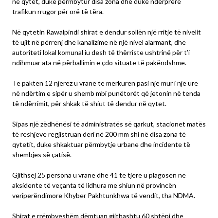
në qytet, duke përmbytur disa zona dhe duke ndërprerë
trafikun rrugor për orë të tëra.
Në qytetin Rawalpindi shirat e dendur sollën një rritje të nivelit
të ujit në përrenj dhe kanalizime në një nivel alarmant, dhe
autoriteti lokal komunal iu desh të thërriste ushtrinë për t’i
ndihmuar ata në përballimin e çdo situate të pakëndshme.
Të paktën 12 njerëz u vranë të mërkurën pasi një mur i një ure
në ndërtim e sipër u shemb mbi punëtorët që jetonin në tenda
të ndërrimit, për shkak të shiut të dendur në qytet.
Sipas një zëdhënësi të administratës së qarkut, stacionet matës
të reshjeve regjistruan deri në 200 mm shi në disa zona të
qytetit, duke shkaktuar përmbytje urbane dhe incidente të
shembjes së çatisë.
Gjithsej 25 persona u vranë dhe 41 të tjerë u plagosën në
aksidente të veçanta të lidhura me shiun në provincën
veriperëndimore Khyber Pakhtunkhwa të vendit, tha NDMA.
Shirat e rrëmbyeshëm dëmtuan gjithashtu 60 shtëpi dhe