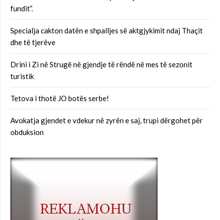
fundit”.
Specialja cakton datën e shpalljes së aktgjykimit ndaj Thaçit
dhe të tjerëve
Drini i Zi në Strugë në gjendje të rëndë në mes të sezonit
turistik
Tetova i thotë JO botës serbe!
Avokatja gjendet e vdekur në zyrën e saj, trupi dërgohet për
obduksion