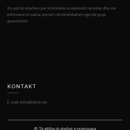
Ky portal shërben për informimin e opinionit në kohë dhe me
informata të sakta, portal i cili mirëmbahet nga një grup
gazetarësh
KONTAKT
E-mail: info@infinit.mk
© Të gjitha të drejtat e rezervuara