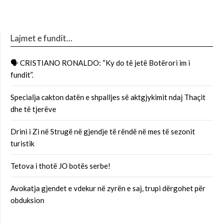
Lajmet e fundit…
🗣 CRISTIANO RONALDO: “Ky do të jetë Botërori im i
fundit”.
Specialja cakton datën e shpalljes së aktgjykimit ndaj Thaçit
dhe të tjerëve
Drini i Zi në Strugë në gjendje të rëndë në mes të sezonit
turistik
Tetova i thotë JO botës serbe!
Avokatja gjendet e vdekur në zyrën e saj, trupi dërgohet për
obduksion