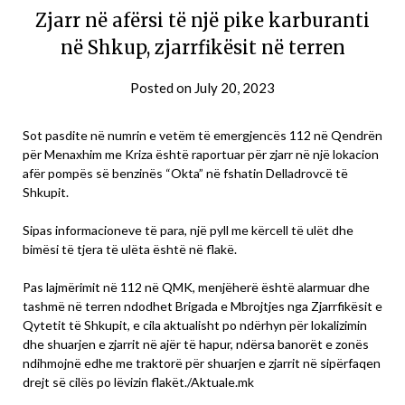
Zjarr në afërsi të një pike karburanti
në Shkup, zjarrfikësit në terren
Posted on
July 20, 2023
Sot pasdite në numrin e vetëm të emergjencës 112 në Qendrën
për Menaxhim me Kriza është raportuar për zjarr në një lokacion
afër pompës së benzinës “Okta” në fshatin Delladrovcë të
Shkupit.
Sipas informacioneve të para, një pyll me kërcell të ulët dhe
bimësi të tjera të ulëta është në flakë.
Pas lajmërimit në 112 në QMK, menjëherë është alarmuar dhe
tashmë në terren ndodhet Brigada e Mbrojtjes nga Zjarrfikësit e
Qytetit të Shkupit, e cila aktualisht po ndërhyn për lokalizimin
dhe shuarjen e zjarrit në ajër të hapur, ndërsa banorët e zonës
ndihmojnë edhe me traktorë për shuarjen e zjarrit në sipërfaqen
drejt së cilës po lëvizin flakët./Aktuale.mk