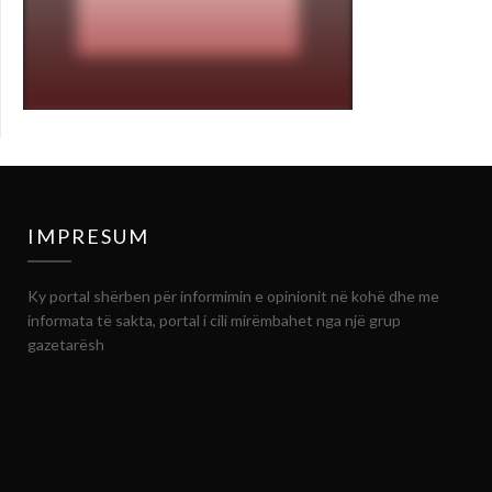
IMPRESUM
Ky portal shërben për informimin e opinionit në kohë dhe me
informata të sakta, portal i cili mirëmbahet nga një grup
gazetarësh