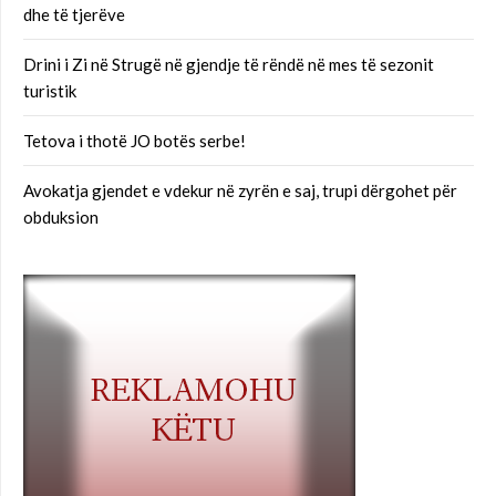
dhe të tjerëve
Drini i Zi në Strugë në gjendje të rëndë në mes të sezonit
turistik
Tetova i thotë JO botës serbe!
Avokatja gjendet e vdekur në zyrën e saj, trupi dërgohet për
obduksion