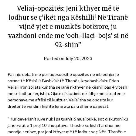
Veliaj-opozitës: Jeni kthyer më të
lodhur se ç’ikët nga Këshilli! Në Tiranë
vijnë yjet e muzikës botërore, ju
vazhdoni ende me ‘ooh-llaçi-bojs’ si në
92-shin”
Posted on
July 20, 2023
Pas një debati me përfaqësuesit e opozitës në mbledhjen e
sotme të Këshillit Bashkiak të Tiranës, kryebashkiaku Erion
Veliaj i ironizoi ata kur tha se janë rikthyer në këshill pas 4 vitesh
më të lodhur seç ishin. Gjatë diskutimit në lidhje me situatën e
personave me aftësi të kufizuar, Veliaj tha se opozita kur
drejtonte vendin i kishte lënë ata pa u dhënë pagesat.
“Kur qeverisnit juve nuk i paguanit 6 muaj bukë, sot diskutoni ku
janë zyrat e 1 prej 10 shoqatave. Thashë se kishit ardhur me
mendje serioze, por jeni kthyer më të lodhur seç ikët. Tiranën e