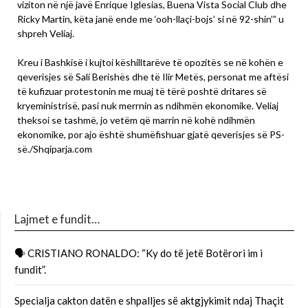
viziton në një javë Enrique Iglesias, Buena Vista Social Club dhe
Ricky Martin, këta janë ende me ‘ooh-llaçi-bojs’ si në 92-shin’” u
shpreh Veliaj.
Kreu i Bashkisë i kujtoi këshilltarëve të opozitës se në kohën e
qeverisjes së Sali Berishës dhe të Ilir Metës, personat me aftësi
të kufizuar protestonin me muaj të tërë poshtë dritares së
kryeministrisë, pasi nuk merrnin as ndihmën ekonomike. Veliaj
theksoi se tashmë, jo vetëm që marrin në kohë ndihmën
ekonomike, por ajo është shumëfishuar gjatë qeverisjes së PS-
së./Shqiparja.com
Lajmet e fundit…
🗣 CRISTIANO RONALDO: “Ky do të jetë Botërori im i
fundit”.
Specialja cakton datën e shpalljes së aktgjykimit ndaj Thaçit