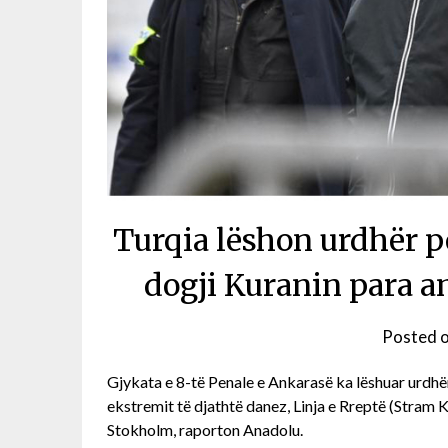
Turqia lëshon urdhër p
dogji Kuranin para 
Posted 
Gjykata e 8-të Penale e Ankarasë ka lëshuar urdhër
ekstremit të djathtë danez, Linja e Rreptë (Stram K
Stokholm, raporton Anadolu.