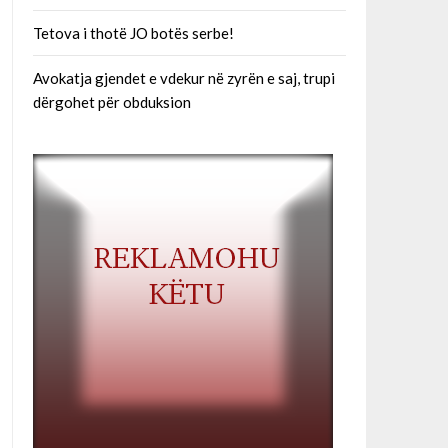
Tetova i thotë JO botës serbe!
Avokatja gjendet e vdekur në zyrën e saj, trupi
dërgohet për obduksion