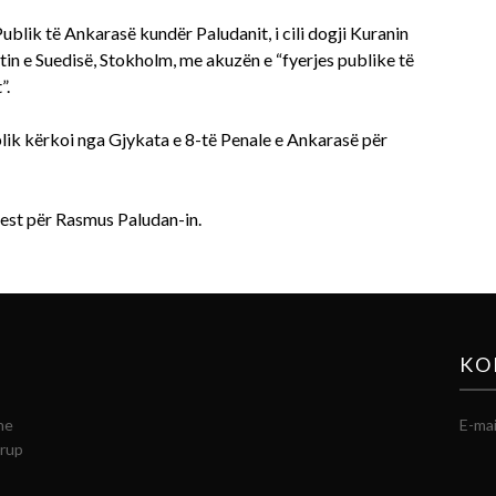
ublik të Ankarasë kundër Paludanit, i cili dogji Kuranin
n e Suedisë, Stokholm, me akuzën e “fyerjes publike të
”.
lik kërkoi nga Gjykata e 8-të Penale e Ankarasë për
rrest për Rasmus Paludan-in.
KO
he
E-mai
grup