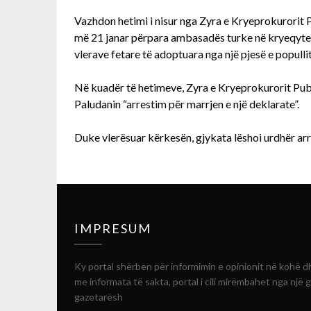
Vazhdon hetimi i nisur nga Zyra e Kryeprokurorit P
më 21 janar përpara ambasadës turke në kryeqyteti
vlerave fetare të adoptuara nga një pjesë e popullit
Në kuadër të hetimeve, Zyra e Kryeprokurorit Pub
Paludanin “arrestim për marrjen e një deklarate”.
Duke vlerësuar kërkesën, gjykata lëshoi ​​urdhër a
IMPRESUM
Ky portal shërben për informimin e opinionit në kohë d
me informata të sakta, portal i cili mirëmbahet nga një 
gazetarësh