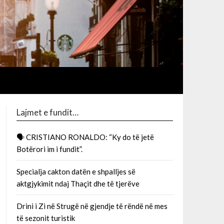
Lajmet e fundit…
🗣 CRISTIANO RONALDO: “Ky do të jetë
Botërori im i fundit”.
Specialja cakton datën e shpalljes së
aktgjykimit ndaj Thaçit dhe të tjerëve
Drini i Zi në Strugë në gjendje të rëndë në mes
të sezonit turistik