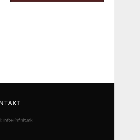
NTAKT
l: info@infinit.mk