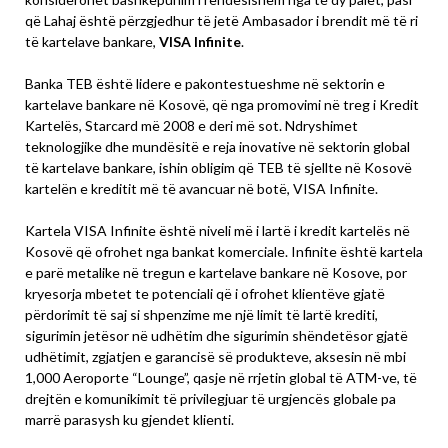
që Lahaj është përzgjedhur të jetë Ambasador i brendit më të ri
të kartelave bankare,
VISA Infinite
.
Banka TEB është lidere e pakontestueshme në sektorin e
kartelave bankare në Kosovë, që nga promovimi në treg i Kredit
Kartelës, Starcard më 2008 e deri më sot. Ndryshimet
teknologjike dhe mundësitë e reja inovative në sektorin global
të kartelave bankare, ishin obligim që TEB të sjellte në Kosovë
kartelën e kreditit më të avancuar në botë, VISA Infinite.
Kartela VISA Infinite është niveli më i lartë i kredit kartelës në
Kosovë që ofrohet nga bankat komerciale. Infinite është kartela
e parë metalike në tregun e kartelave bankare në Kosove, por
kryesorja mbetet te potenciali që i ofrohet klientëve gjatë
përdorimit të saj si shpenzime me një limit të lartë krediti,
sigurimin jetësor në udhëtim dhe sigurimin shëndetësor gjatë
udhëtimit, zgjatjen e garancisë së produkteve, aksesin në mbi
1,000 Aeroporte “Lounge”, qasje në rrjetin global të ATM-ve, të
drejtën e komunikimit të privilegjuar të urgjencës globale pa
marrë parasysh ku gjendet klienti.