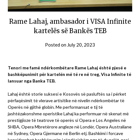
Rame Lahaj, ambasador i VISA Infinite
kartelës së Bankës TEB
Posted on
July 20, 2023
Tenori me famë ndërkombëtare Rame Lahaj është pjesë e
bashkëpunimit për kartelën më të re në treg, Visa Infinite të
lansuar nga Banka TEB.
Lahaj është storie suksesi e Kosovës së pasluftës sa i përket
përfaqësimit të vlerave artisitike në nivelin ndërkombëtar të
Operës në gjithë globin. Me performansat e tij të
jashtëzakonshme operistike Lahaj ka performuar në skenat më
prestigjioze të teatrove të operës si Opera e Los Angeles në
SHBA, Opera Mbretërore angleze në Londër, Opera Australiane
në Sydney, Opera Gjermane në Berlin etj. Bashkimi i forcave
konsiderohet bashkëpunim i rëndësishëm nga të dy palët, pasi