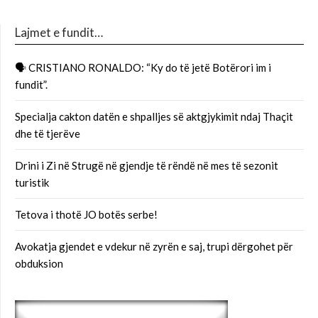
Lajmet e fundit…
🗣 CRISTIANO RONALDO: “Ky do të jetë Botërori im i
fundit”.
Specialja cakton datën e shpalljes së aktgjykimit ndaj Thaçit
dhe të tjerëve
Drini i Zi në Strugë në gjendje të rëndë në mes të sezonit
turistik
Tetova i thotë JO botës serbe!
Avokatja gjendet e vdekur në zyrën e saj, trupi dërgohet për
obduksion