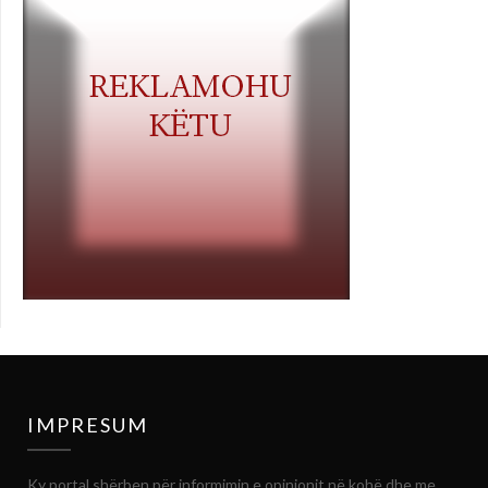
IMPRESUM
Ky portal shërben për informimin e opinionit në kohë dhe me