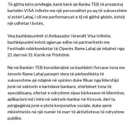
Të gjitha këto privilegje, kanë bërë që Banka TEB të prezantoj
kartelën VISA Infinite me një personalitet po aq të suksesshëm
si zotëri Lahaj, i cili me performancat e tij në gjithë globin, është
një udhëtar i botës.
Veq bashkëpunimit si Ambasador i brendit Visa Infinite,
bashkëpunimi është zgjeruar edhe në partneritetin me
Festivalin ndërkombëtar të Operës Rame Lahaj që mbahet nga
21 deri më 31 Korrik në Prishtinë.
Ne në Bankën TEB konsiderojmë se bashkimi i forcave tona me
tenorin Rame Lahaj paraqet vlera të përbashkëta të
suksesshme që ndajmë në opinion duke filluar nga lidershipi
jonë në sektorin e kartelave bankare, shërbimet tona të
specializuara, ofertat e ndryshme sipas kërkesave të klientëve,
aplikacioni më i mirë në sektorin bankar në Kosovë, deri ta
përgjegjësia jonë e plotë korporative sociale, duke qenë
mbështetës në një numër të marr të aktiviteteve të ndryshme
publike.