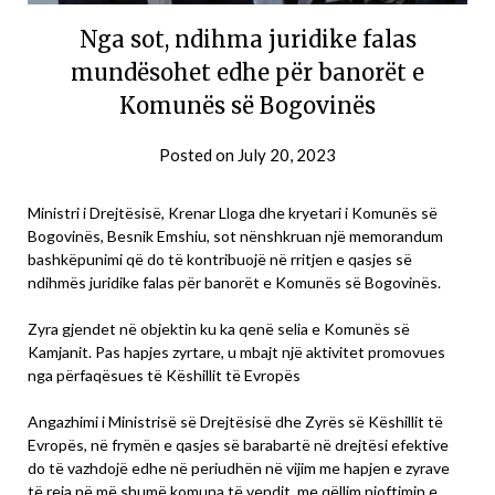
Nga sot, ndihma juridike falas
mundësohet edhe për banorët e
Komunës së Bogovinës
Posted on
July 20, 2023
Ministri i Drejtësisë, Krenar Lloga dhe kryetari i Komunës së
Bogovinës, Besnik Emshiu, sot nënshkruan një memorandum
bashkëpunimi që do të kontribuojë në rritjen e qasjes së
ndihmës juridike falas për banorët e Komunës së Bogovinës.
Zyra gjendet në objektin ku ka qenë selia e Komunës së
Kamjanit. Pas hapjes zyrtare, u mbajt një aktivitet promovues
nga përfaqësues të Këshillit të Evropës
Angazhimi i Ministrisë së Drejtësisë dhe Zyrës së Këshillit të
Evropës, në frymën e qasjes së barabartë në drejtësi efektive
do të vazhdojë edhe në periudhën në vijim me hapjen e zyrave
të reja në më shumë komuna të vendit, me qëllim njoftimin e