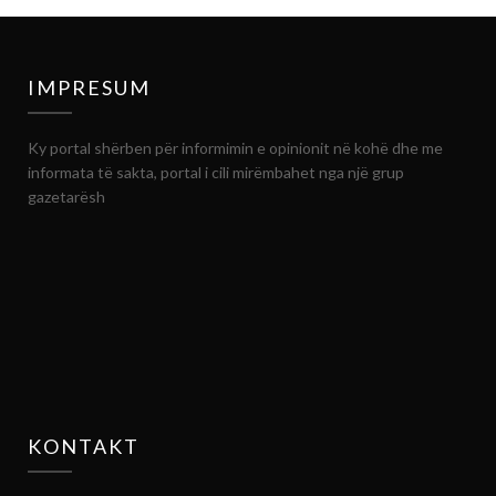
IMPRESUM
Ky portal shërben për informimin e opinionit në kohë dhe me
informata të sakta, portal i cili mirëmbahet nga një grup
gazetarësh
KONTAKT