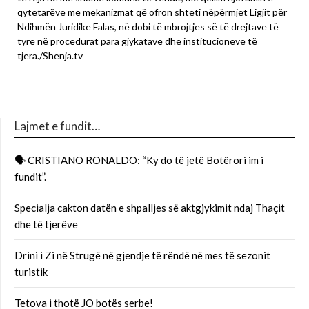
qytetarëve me mekanizmat që ofron shteti nëpërmjet Ligjit për
Ndihmën Juridike Falas, në dobi të mbrojtjes së të drejtave të
tyre në procedurat para gjykatave dhe institucioneve të
tjera./Shenja.tv
Lajmet e fundit…
🗣 CRISTIANO RONALDO: “Ky do të jetë Botërori im i
fundit”.
Specialja cakton datën e shpalljes së aktgjykimit ndaj Thaçit
dhe të tjerëve
Drini i Zi në Strugë në gjendje të rëndë në mes të sezonit
turistik
Tetova i thotë JO botës serbe!