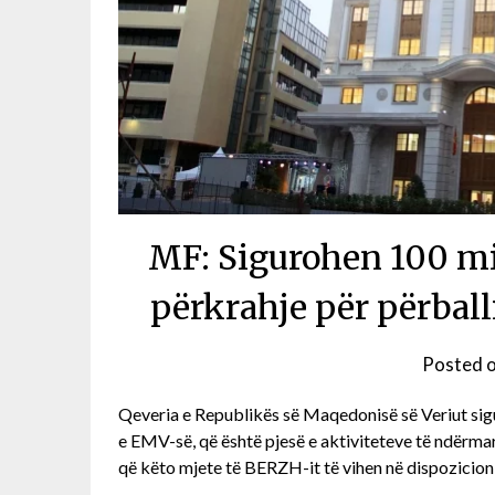
MF: Sigurohen 100 mi
përkrahje për përball
Posted 
Qeveria e Republikës së Maqedonisë së Veriut sig
e EMV-së, që është pjesë e aktiviteteve të ndërmarr
që këto mjete të BERZH-it të vihen në dispozicio