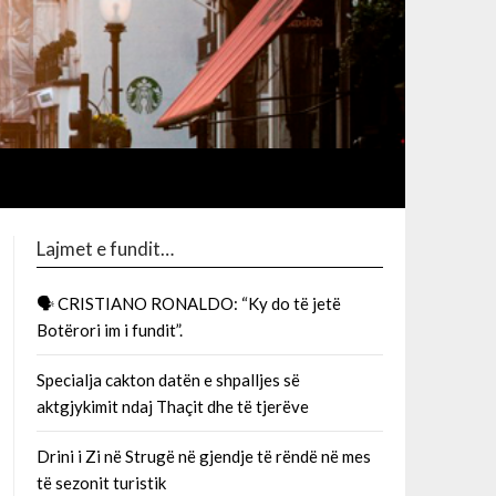
Lajmet e fundit…
🗣 CRISTIANO RONALDO: “Ky do të jetë
Botërori im i fundit”.
Specialja cakton datën e shpalljes së
aktgjykimit ndaj Thaçit dhe të tjerëve
Drini i Zi në Strugë në gjendje të rëndë në mes
të sezonit turistik