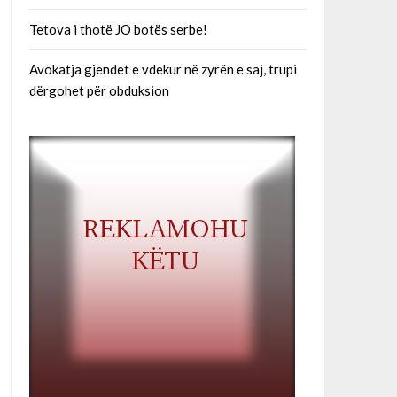
Tetova i thotë JO botës serbe!
Avokatja gjendet e vdekur në zyrën e saj, trupi
dërgohet për obduksion