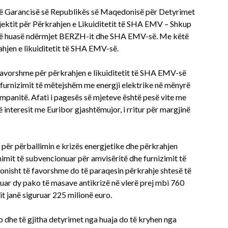
it të Garancisë së Republikës së Maqedonisë për Detyrimet
jektit për Përkrahjen e Likuiditetit të SHA EMV – Shkup
 së huasë ndërmjet BERZH-it dhe SHA EMV-së. Me këtë
hjen e likuiditetit të SHA EMV-së.
 favorshme për përkrahjen e likuiditetit të SHA EMV-së
ë furnizimit të mëtejshëm me energji elektrike në mënyrë
mpanitë. Afati i pagesës së mjeteve është pesë vite me
 interesit me Euribor gjashtëmujor, i rritur për margjinë
për përballimin e krizës energjetike dhe përkrahjen
mimit të subvencionuar për amvisëritë dhe furnizimit të
konisht të favorshme do të paraqesin përkrahje shtesë të
tuar dy pako të masave antikrizë në vlerë prej mbi 760
it janë siguruar 225 milionë euro.
 dhe të gjitha detyrimet nga huaja do të kryhen nga