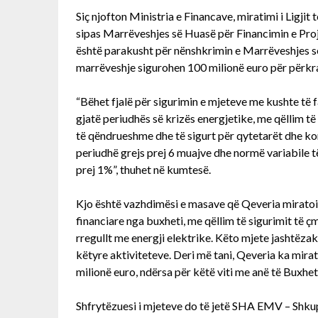
Siç njofton Ministria e Financave, miratimi i Ligj
sipas Marrëveshjes së Huasë për Financimin e Pro
është parakusht për nënshkrimin e Marrëveshjes
marrëveshje sigurohen 100 milionë euro për përkra
“Bëhet fjalë për sigurimin e mjeteve me kushte të
gjatë periudhës së krizës energjetike, me qëllim t
të qëndrueshme dhe të sigurt për qytetarët dhe ko
periudhë grejs prej 6 muajve dhe normë variabile të
prej 1%”, thuhet në kumtesë.
Kjo është vazhdimësi e masave që Qeveria miratoi 
financiare nga buxheti, me qëllim të sigurimit të ç
rregullt me energji elektrike. Këto mjete jashtëza
këtyre aktiviteteve. Deri më tani, Qeveria ka mira
milionë euro, ndërsa për këtë viti me anë të Buxhet
Shfrytëzuesi i mjeteve do të jetë SHA EMV – Shkup