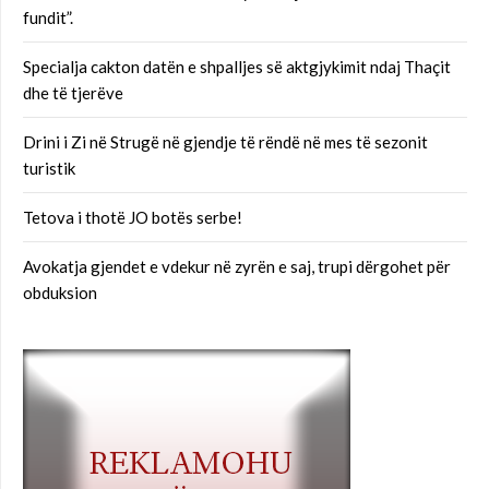
fundit”.
Specialja cakton datën e shpalljes së aktgjykimit ndaj Thaçit
dhe të tjerëve
Drini i Zi në Strugë në gjendje të rëndë në mes të sezonit
turistik
Tetova i thotë JO botës serbe!
Avokatja gjendet e vdekur në zyrën e saj, trupi dërgohet për
obduksion