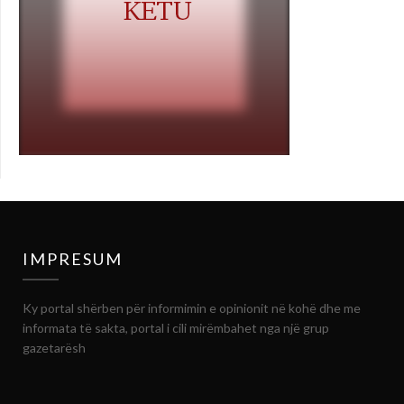
IMPRESUM
Ky portal shërben për informimin e opinionit në kohë dhe me
informata të sakta, portal i cili mirëmbahet nga një grup
gazetarësh