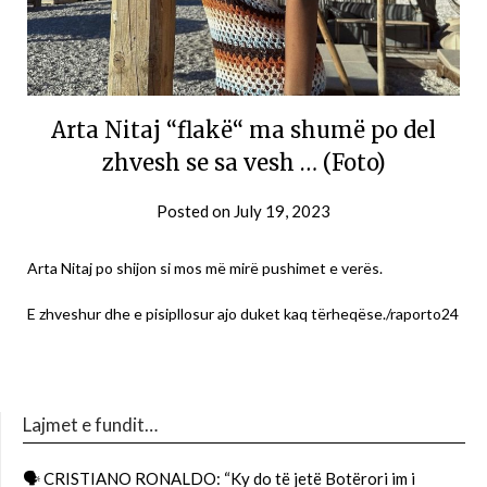
Arta Nitaj “flakë“ ma shumë po del
zhvesh se sa vesh … (Foto)
Posted on
July 19, 2023
Arta Nitaj po shijon si mos më mirë pushimet e verës.
E zhveshur dhe e pisipllosur ajo duket kaq tërheqëse./raporto24
Lajmet e fundit…
🗣 CRISTIANO RONALDO: “Ky do të jetë Botërori im i