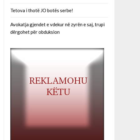
Tetova i thotë JO botës serbe!
Avokatja gjendet e vdekur në zyrën e saj, trupi
dërgohet për obduksion