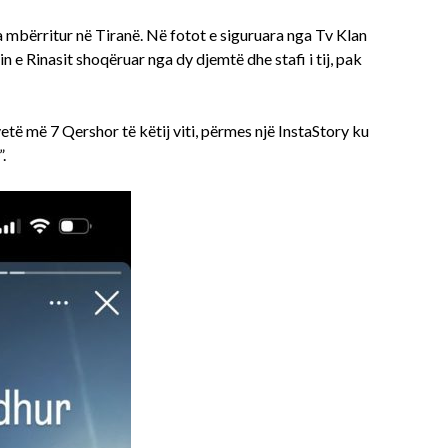
mbërritur në Tiranë. Në fotot e siguruara nga Tv Klan
in e Rinasit shoqëruar nga dy djemtë dhe stafi i tij, pak
 vetë më 7 Qershor të këtij viti, përmes një InstaStory ku
.