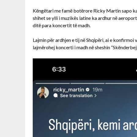
Këngëtari me famë botërore Ricky Martin sapo ka 
shihet se ylli i muzikës latine ka ardhur në aeroport
ditë para koncertit të madh.
Lajmin për ardhjen e tij në Shqipëri, ai e konfirmoi
lajmërohej koncerti i madh në sheshin “Skënderbej”