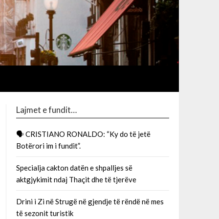
Lajmet e fundit…
🗣 CRISTIANO RONALDO: “Ky do të jetë
Botërori im i fundit”.
Specialja cakton datën e shpalljes së
aktgjykimit ndaj Thaçit dhe të tjerëve
Drini i Zi në Strugë në gjendje të rëndë në mes
të sezonit turistik