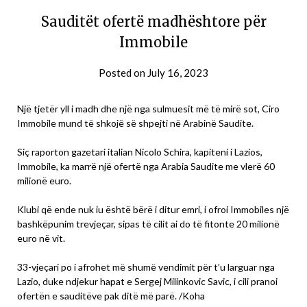
Sauditët ofertë madhështore për
Immobile
Posted on
July 16, 2023
Një tjetër yll i madh dhe një nga sulmuesit më të mirë sot, Ciro
Immobile mund të shkojë së shpejti në Arabinë Saudite.
Siç raporton gazetari italian Nicolo Schira, kapiteni i Lazios,
Immobile, ka marrë një ofertë nga Arabia Saudite me vlerë 60
milionë euro.
Klubi që ende nuk iu është bërë i ditur emri, i ofroi Immobiles një
bashkëpunim trevjeçar, sipas të cilit ai do të fitonte 20 milionë
euro në vit.
33-vjeçari po i afrohet më shumë vendimit për t’u larguar nga
Lazio, duke ndjekur hapat e Sergej Milinkovic Savic, i cili pranoi
ofertën e sauditëve pak ditë më parë. /Koha