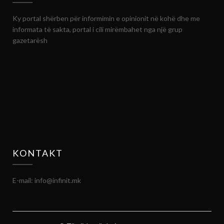
Ky portal shërben për informimin e opinionit në kohë dhe me
informata të sakta, portal i cili mirëmbahet nga një grup
gazetarësh
KONTAKT
E-mail: info@infinit.mk