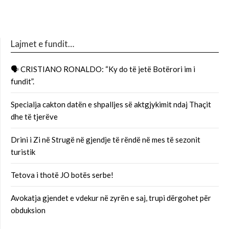
Lajmet e fundit…
🗣 CRISTIANO RONALDO: “Ky do të jetë Botërori im i
fundit”.
Specialja cakton datën e shpalljes së aktgjykimit ndaj Thaçit
dhe të tjerëve
Drini i Zi në Strugë në gjendje të rëndë në mes të sezonit
turistik
Tetova i thotë JO botës serbe!
Avokatja gjendet e vdekur në zyrën e saj, trupi dërgohet për
obduksion