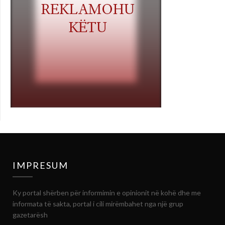
IMPRESUM
Ky portal shërben për informimin e opinionit në kohë dhe me
informata të sakta, portal i cili mirëmbahet nga një grup
gazetarësh