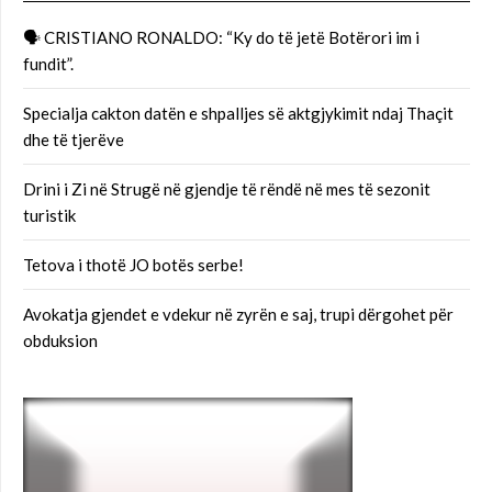
🗣 CRISTIANO RONALDO: “Ky do të jetë Botërori im i
fundit”.
Specialja cakton datën e shpalljes së aktgjykimit ndaj Thaçit
dhe të tjerëve
Drini i Zi në Strugë në gjendje të rëndë në mes të sezonit
turistik
Tetova i thotë JO botës serbe!
Avokatja gjendet e vdekur në zyrën e saj, trupi dërgohet për
obduksion