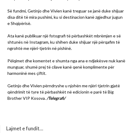
Së fundmi, Getinjo dhe Vivien kanë treguar se janë duke shijuar
disa ditë të mira pushimi, ku si destinacion kanë zgjedhur jugun
e Shqipërisë.
Ata kanë publikuar një fotografi të përbashkët mbrëmjen e së
shtunës në Instagram, ku shihen duke shijuar një përqafim të
ngrohtë me njëri-tjetrin në pishinë.
Pëlqimet dhe komentet e shumta nga ana e ndjekësve nuk kanë
munguar, shumë prej të cilave kanë qenë komplimente për
harmoninë mes çiftit.
Getinjo dhe Vivien përndryshe u njohën me njëri-tjetrin gjatë
qëndrimit të tyre të përbashkët në edicionin e parë të Big
Brother VIP Kosova.
/Telegrafi/
Lajmet e fundit…