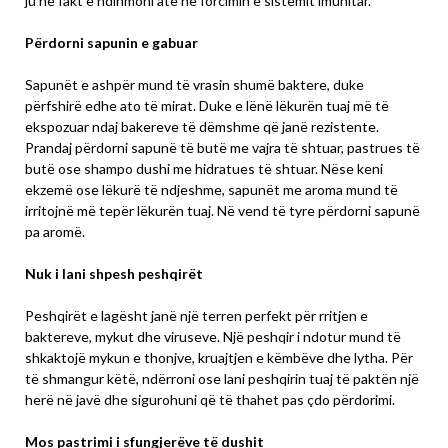
ju në fakt e ndihmoni atë në forcimin e sistemit imunitar.
Përdorni sapunin e gabuar
Sapunët e ashpër mund të vrasin shumë baktere, duke
përfshirë edhe ato të mirat. Duke e lënë lëkurën tuaj më të
ekspozuar ndaj bakereve të dëmshme që janë rezistente.
Prandaj përdorni sapunë të butë me vajra të shtuar, pastrues të
butë ose shampo dushi me hidratues të shtuar. Nëse keni
ekzemë ose lëkurë të ndjeshme, sapunët me aroma mund të
irritojnë më tepër lëkurën tuaj. Në vend të tyre përdorni sapunë
pa aromë.
Nuk i lani shpesh peshqirët
Peshqirët e lagësht janë një terren perfekt për rritjen e
baktereve, mykut dhe viruseve. Një peshqir i ndotur mund të
shkaktojë mykun e thonjve, kruajtjen e këmbëve dhe lytha. Për
të shmangur këtë, ndërroni ose lani peshqirin tuaj të paktën një
herë në javë dhe sigurohuni që të thahet pas çdo përdorimi.
Mos pastrimi i sfungjerëve të dushit