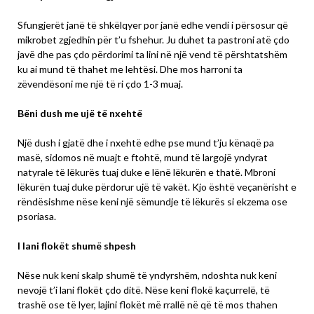
Sfungjerët janë të shkëlqyer por janë edhe vendi i përsosur që
mikrobet zgjedhin për t’u fshehur. Ju duhet ta pastroni atë çdo
javë dhe pas çdo përdorimi ta lini në një vend të përshtatshëm
ku ai mund të thahet me lehtësi. Dhe mos harroni ta
zëvendësoni me një të ri çdo 1-3 muaj.
Bëni dush me ujë të nxehtë
Një dush i gjatë dhe i nxehtë edhe pse mund t’ju kënaqë pa
masë, sidomos në muajt e ftohtë, mund të largojë yndyrat
natyrale të lëkurës tuaj duke e lënë lëkurën e thatë. Mbroni
lëkurën tuaj duke përdorur ujë të vakët. Kjo është veçanërisht e
rëndësishme nëse keni një sëmundje të lëkurës si ekzema ose
psoriasa.
I lani flokët shumë shpesh
Nëse nuk keni skalp shumë të yndyrshëm, ndoshta nuk keni
nevojë t’i lani flokët çdo ditë. Nëse keni flokë kaçurrelë, të
trashë ose të lyer, lajini flokët më rrallë në që të mos thahen