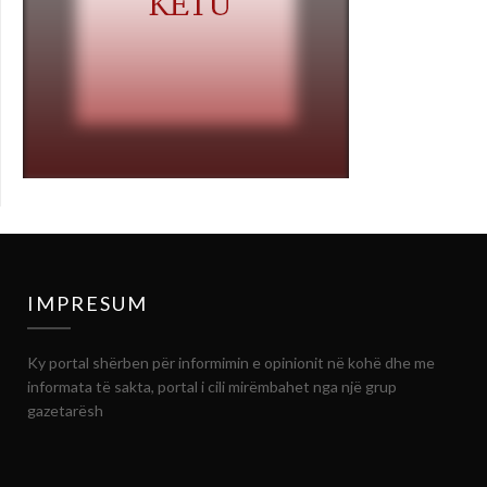
IMPRESUM
Ky portal shërben për informimin e opinionit në kohë dhe me
informata të sakta, portal i cili mirëmbahet nga një grup
gazetarësh