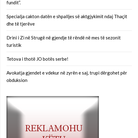
fundit”.
Specialja cakton datën e shpalljes së aktgjykimit ndaj Thaçit
dhe të tjerëve
Drini i Zi në Strugë në gjendje të rëndë në mes të sezonit
turistik
Tetova i thotë JO botës serbe!
Avokatja gjendet e vdekur në zyrën e saj, trupi dërgohet për
obduksion