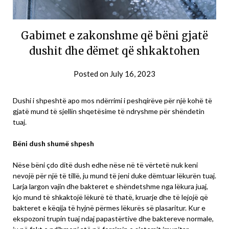
Gabimet e zakonshme që bëni gjatë
dushit dhe dëmet që shkaktohen
Posted on
July 16, 2023
Dushi i shpeshtë apo mos ndërrimi i peshqirëve për një kohë të
gjatë mund të sjellin shqetësime të ndryshme për shëndetin
tuaj.
Bëni dush shumë shpesh
Nëse bëni çdo ditë dush edhe nëse në të vërtetë nuk keni
nevojë për një të tillë, ju mund të jeni duke dëmtuar lëkurën tuaj.
Larja largon vajin dhe bakteret e shëndetshme nga lëkura juaj,
kjo mund të shkaktojë lëkurë të thatë, kruarje dhe të lejojë që
bakteret e këqija të hyjnë përmes lëkurës së plasaritur. Kur e
ekspozoni trupin tuaj ndaj papastërtive dhe baktereve normale,