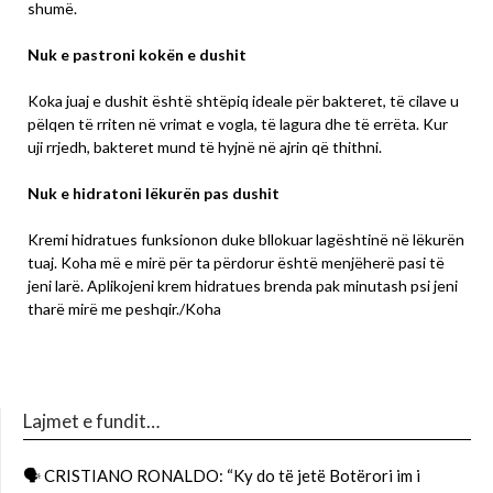
shumë.
Nuk e pastroni kokën e dushit
Koka juaj e dushit është shtëpiq ideale për bakteret, të cilave u
pëlqen të rriten në vrimat e vogla, të lagura dhe të errëta. Kur
uji rrjedh, bakteret mund të hyjnë në ajrin që thithni.
Nuk e hidratoni lëkurën pas dushit
Kremi hidratues funksionon duke bllokuar lagështinë në lëkurën
tuaj. Koha më e mirë për ta përdorur është menjëherë pasi të
jeni larë. Aplikojeni krem hidratues brenda pak minutash psi jeni
tharë mirë me peshqir./Koha
Lajmet e fundit…
🗣 CRISTIANO RONALDO: “Ky do të jetë Botërori im i