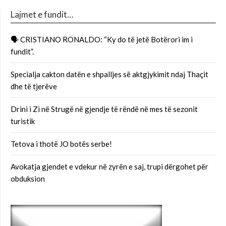
Lajmet e fundit…
🗣 CRISTIANO RONALDO: “Ky do të jetë Botërori im i
fundit”.
Specialja cakton datën e shpalljes së aktgjykimit ndaj Thaçit
dhe të tjerëve
Drini i Zi në Strugë në gjendje të rëndë në mes të sezonit
turistik
Tetova i thotë JO botës serbe!
Avokatja gjendet e vdekur në zyrën e saj, trupi dërgohet për
obduksion