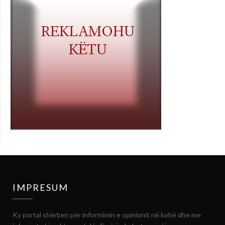
IMPRESUM
Ky portal shërben për informimin e opinionit në kohë dhe me