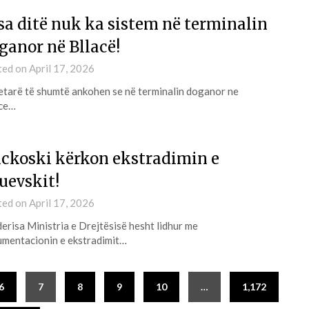
sa ditë nuk ka sistem në terminalin
ganor në Bllacë!
ted on
April 17, 2026
tarë të shumtë ankohen se në terminalin doganor ne
ace…
ckoski kërkon ekstradimin e
uevskit!
ted on
April 17, 2026
erisa Ministria e Drejtësisë hesht lidhur me
mentacionin e ekstradimit…
6
7
8
9
10
…
1,172