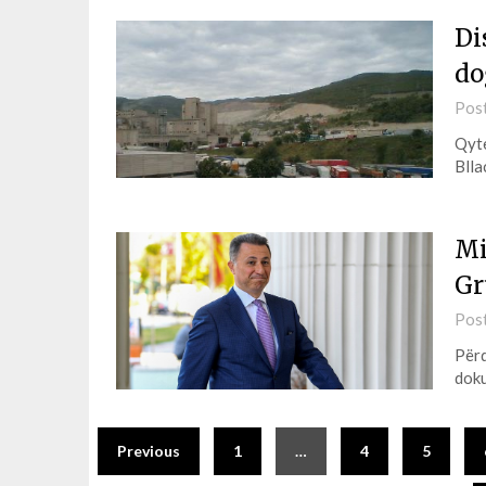
Di
do
Pos
Qyte
Bll
Mi
Gr
Pos
Përd
doku
Previous
1
…
4
5