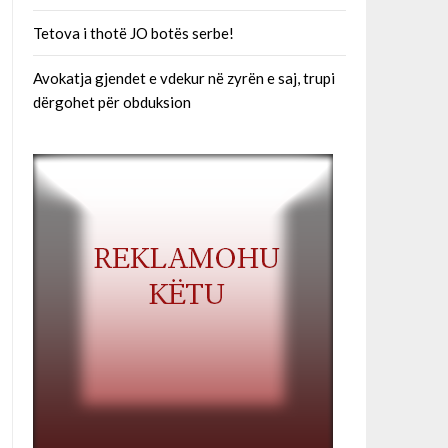
Tetova i thotë JO botës serbe!
Avokatja gjendet e vdekur në zyrën e saj, trupi
dërgohet për obduksion