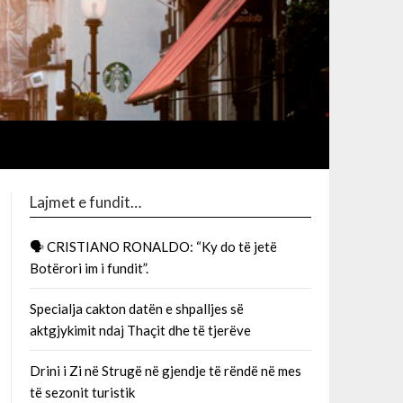
Lajmet e fundit…
🗣 CRISTIANO RONALDO: “Ky do të jetë
Botërori im i fundit”.
Specialja cakton datën e shpalljes së
aktgjykimit ndaj Thaçit dhe të tjerëve
Drini i Zi në Strugë në gjendje të rëndë në mes
të sezonit turistik