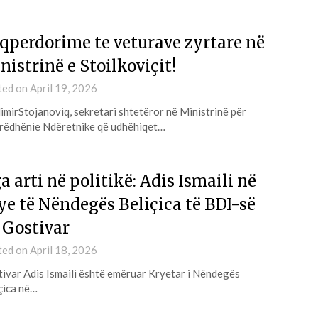
qperdorime te veturave zyrtare në
nistrinë e Stoilkoviçit!
ted on
April 19, 2026
imirStojanoviq, sekretari shtetëror në Ministrinë për
ëdhënie Ndëretnike që udhëhiqet…
a arti në politikë: Adis Ismaili në
ye të Nëndegës Beliçica të BDI-së
 Gostivar
ted on
April 18, 2026
ivar Adis Ismaili është emëruar Kryetar i Nëndegës
çica në…