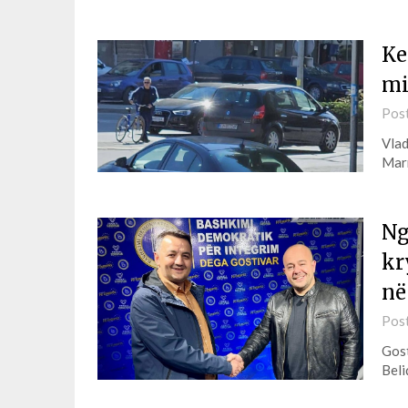
Ke
mi
Pos
Vlad
Marr
Ng
kr
në
Pos
Gost
Beli