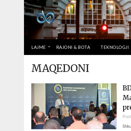
LAJME
RAJONI & BOTA
TEKNOLOGJI
MAQEDONI
BD
Ma
pr
Pos
Shku