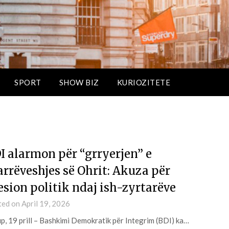
SPORT
SHOW BIZ
KURIOZITETE
I alarmon për “grryerjen” e
rrëveshjes së Ohrit: Akuza për
esion politik ndaj ish-zyrtarëve
ted on
April 19, 2026
p, 19 prill – Bashkimi Demokratik për Integrim (BDI) ka…