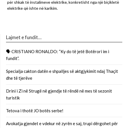
për shkak të instalimeve elektrike, konkretisht nga një biçikletë
elektrike që ishte në karikim.
Lajmet e fundit…
🗣 CRISTIANO RONALDO: “Ky do të jetë Botërori im i
fundit”.
Specialja cakton datën e shpalljes së aktgjykimit ndaj Thaçit
dhe të tjerëve
Drini i Zi në Strugë në gjendje të rëndë në mes të sezonit
turistik
Tetova i thotë JO botës serbe!
Avokatja gjendet e vdekur në zyrën e saj, trupi dërgohet për