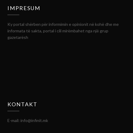
IMPRESUM
Ky portal shërben për informimin e opinionit në kohë dhe me
informata të sakta, portal i cili mirëmbahet nga një grup
gazetarësh
KONTAKT
E-mail: info@infinit.mk