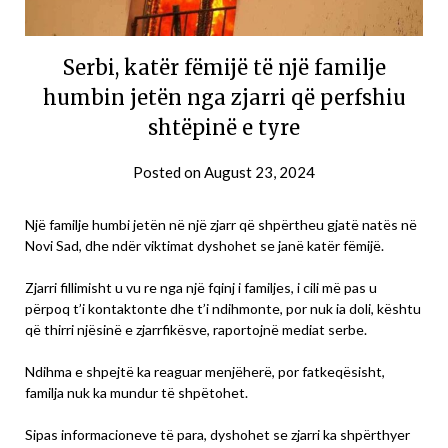
Serbi, katër fëmijë të një familje
humbin jetën nga zjarri që perfshiu
shtëpinë e tyre
Posted on
August 23, 2024
Një familje humbi jetën në një zjarr që shpërtheu gjatë natës në
Novi Sad, dhe ndër viktimat dyshohet se janë katër fëmijë.
Zjarri fillimisht u vu re nga një fqinj i familjes, i cili më pas u
përpoq t’i kontaktonte dhe t’i ndihmonte, por nuk ia doli, kështu
që thirri njësinë e zjarrfikësve, raportojnë mediat serbe.
Ndihma e shpejtë ka reaguar menjëherë, por fatkeqësisht,
familja nuk ka mundur të shpëtohet.
Sipas informacioneve të para, dyshohet se zjarri ka shpërthyer