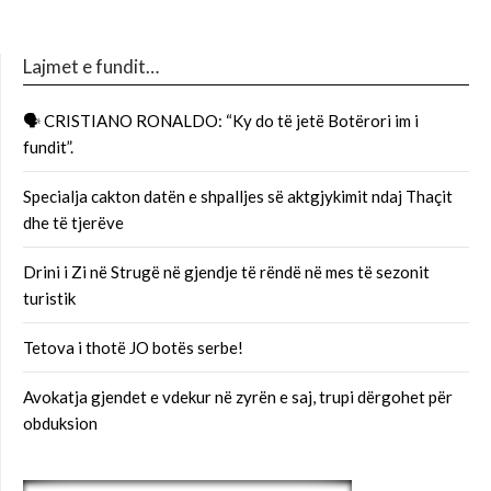
Lajmet e fundit…
🗣 CRISTIANO RONALDO: “Ky do të jetë Botërori im i
fundit”.
Specialja cakton datën e shpalljes së aktgjykimit ndaj Thaçit
dhe të tjerëve
Drini i Zi në Strugë në gjendje të rëndë në mes të sezonit
turistik
Tetova i thotë JO botës serbe!
Avokatja gjendet e vdekur në zyrën e saj, trupi dërgohet për
obduksion