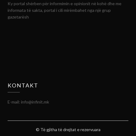
Ky portal shërben për informimin e opinionit në kohë dhe me
informata të sakta, portal i cili mirëmbahet nga një grup
gazetarësh
KONTAKT
E-mail: info@infinit.mk
© Të gjitha të drejtat e rezervuara